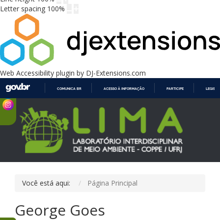
Letter spacing
100
%
Web Accessibility plugin
by DJ-Extensions.com
COMUNICA BR
ACESSO À INFORMAÇÃO
PARTICIPE
LEGISL
IR
PARA
O
CONTEÚDO
Você está aqui:
Página Principal
George Goes