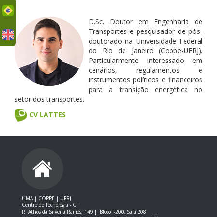
uês
D.Sc. Doutor em Engenharia de
Transportes e pesquisador de pós-
doutorado na Universidade Federal
do Rio de Janeiro (Coppe-UFRJ).
Particularmente interessado em
cenários, regulamentos e
instrumentos políticos e financeiros
para a transição energética no
setor dos transportes.
CV LATTES
LIMA | COPPE | UFRJ
Centro de Tecnologia - CT
R. Athos da Silveira Ramos, 149 |
Bloco I-200, Sala 208