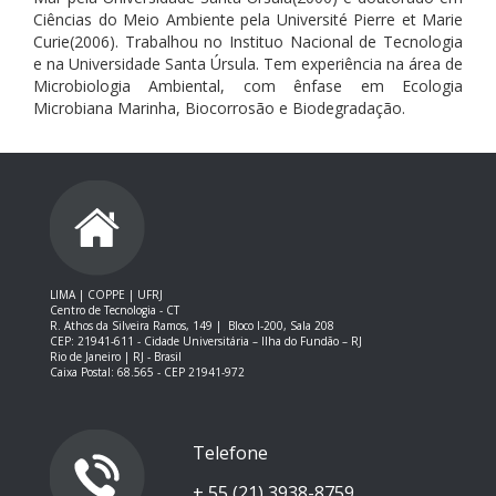
Ciências do Meio Ambiente pela Université Pierre et Marie
Curie(2006). Trabalhou no Instituo Nacional de Tecnologia
e na Universidade Santa Úrsula. Tem experiência na área de
Microbiologia Ambiental, com ênfase em Ecologia
Microbiana Marinha, Biocorrosão e Biodegradação.
LIMA | COPPE | UFRJ
Centro de Tecnologia - CT
R. Athos da Silveira Ramos, 149 |
Bloco I-200, Sala 208
CEP: 21941-611 -
Cidade Universitária – Ilha do Fundão – RJ
Rio de Janeiro | RJ - Brasil
Caixa Postal: 68.565 - CEP 21941-972
Telefone
+ 55 (21) 3938-8759